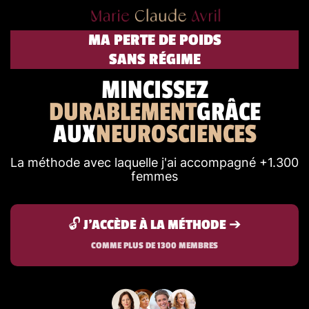
MA PERTE DE POIDS
SANS RÉGIME
MINCISSEZ
DURABLEMENT
GRÂCE
AUX
NEUROSCIENCES
La méthode avec laquelle j'ai accompagné +1.300
femmes
🔓 J'ACCÈDE À LA MÉTHODE ➔
COMME PLUS DE 1300 MEMBRES