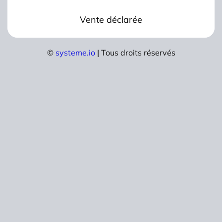
Vente déclarée
©
systeme.io
| Tous droits réservés