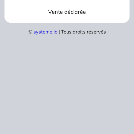
Vente déclarée
©
systeme.io
| Tous droits réservés